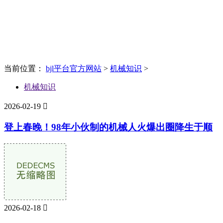
News
新闻资讯
当前位置：
bjl平台官方网站
>
机械知识
>
机械知识
2026-02-19

登上春晚！98年小伙制的机械人火爆出圈降生于顺
2026-02-18
