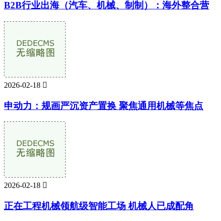
B2B行业出海（汽车、机械、制制）：海外整合营
2026-02-18

申动力：规画严沉资产置换 聚焦通用机械等焦点
2026-02-18

正在工程机械领航级智能工场 机械人已成配角