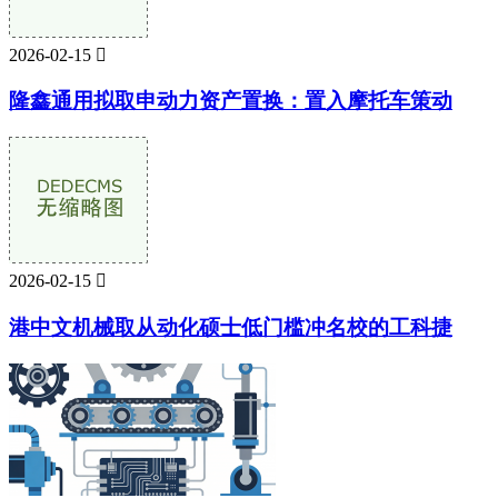
2026-02-15

隆鑫通用拟取申动力资产置换：置入摩托车策动
2026-02-15

港中文机械取从动化硕士低门槛冲名校的工科捷