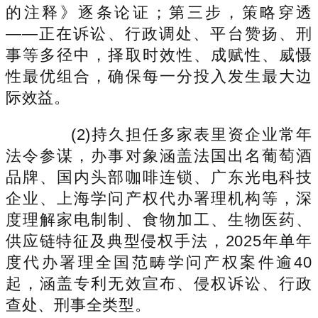
的注释》逐条论证；第三步，策略穿透
——正在诉讼、行政调处、平台赞扬、刑
事等多径中，择取时效性、成赋性、威慑
性最优组合，确保每一分投入发生最大边
际效益。
(2)持久担任多家表里资企业常年
法令参谋，办事对象涵盖法国出名葡萄酒
品牌、国内头部咖啡连锁、广东光电科技
企业、上海学问产权代办署理机构等，深
度理解家电制制、食物加工、生物医药、
供应链特征及典型侵权手法，2025年单年
度代办署理全国范畴学问产权案件逾40
起，涵盖专利无效宣布、侵权诉讼、行政
查处、刑事全类型。