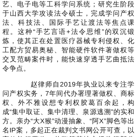
艺、电子电等工科学问系统；研究生阶段
于山西大学攻读法令硕士，完成学问产权
法、科技法、国际手艺让渡法等焦点课
程。这种“手艺言语+法令思维”的双沉锻
炼，使其正在处置医疗器械专利侵权、化
工配方贸易奥秘、智能硬件软件著做权等
交叉范畴案件时，能快速穿透手艺曲抵法
令争点。
赵律师自2019年执业以来专注学
问产权实务，7年间代办署理著做权、商标
权、外不雅设想专利权胶葛百余起，构
成“集中取证、集中清理、泉源逃溯”的实和
方。亲办“大X猴”动漫抽象、“阿X”脚色等出
名IP案，多起正在裁判文书网公开可查，以