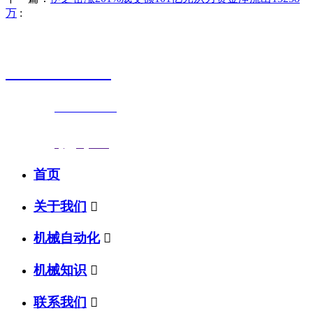
万
:
销售热线
0523-87590811
联系电话：
0523-87590811
传真号码：0523-87686463
邮箱地址：
nj@jsnj.com
首页
关于我们

机械自动化

机械知识

联系我们
