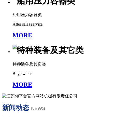
船用压力容器类
After sales service
MORE
特种装备及其它类
Bilge water
MORE
新闻动态
NEWS