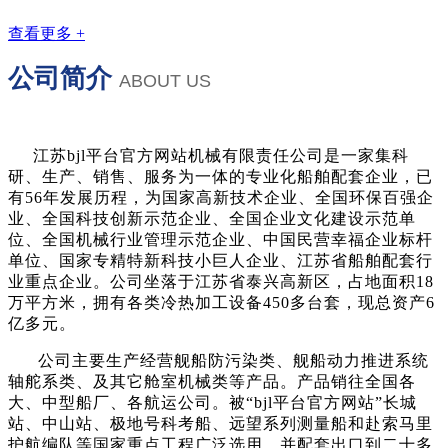
查看更多 +
公司简介
ABOUT US
江苏bjl平台官方网站机械有限责任公司是一家集科
研、生产、销售、服务为一体的专业化船舶配套企业，已
有56年发展历程，为国家高新技术企业、全国环保百强企
业、全国科技创新示范企业、全国企业文化建设示范单
位、全国机械行业管理示范企业、中国民营幸福企业标杆
单位、国家专精特新科技小巨人企业、江苏省船舶配套行
业重点企业。公司坐落于江苏省泰兴高新区，占地面积18
万平方米，拥有各类冷热加工设备450多台套，现总资产6
亿多元。
公司主要生产经营舰船防污染类、舰船动力推进系统
轴舵系类、及其它舱室机械类等产品。产品销往全国各
大、中型船厂、各航运公司。被“bjl平台官方网站”长城
站、中山站、极地号科考船、远望系列测量船和赴索马里
护航编队等国家重点工程广泛选用，并配套出口到二十多