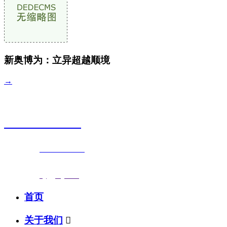
新奥博为：立异超越顺境
→
销售热线
0523-87590818
联系电话：
0523-87590818
传真号码：0523-87686463
邮箱地址：
nj@jsnj.com
首页
关于我们
