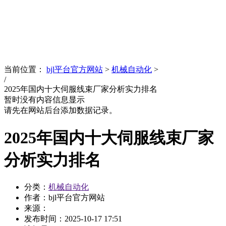
News
文化品牌
当前位置：
bjl平台官方网站
>
机械自动化
>
/
2025年国内十大伺服线束厂家分析实力排名
暂时没有内容信息显示
请先在网站后台添加数据记录。
2025年国内十大伺服线束厂家
分析实力排名
分类：
机械自动化
作者：bjl平台官方网站
来源：
发布时间：
2025-10-17 17:51