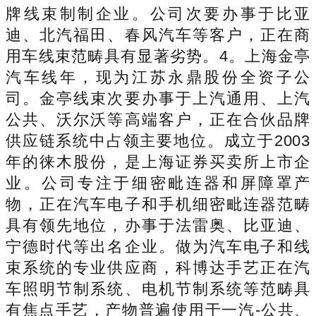
牌线束制制企业。公司次要办事于比亚
迪、北汽福田、春风汽车等客户，正在商
用车线束范畴具有显著劣势。4。上海金亭
汽车线年，现为江苏永鼎股份全资子公
司。金亭线束次要办事于上汽通用、上汽
公共、沃尔沃等高端客户，正在合伙品牌
供应链系统中占领主要地位。成立于2003
年的徕木股份，是上海证券买卖所上市企
业。公司专注于细密毗连器和屏障罩产
物，正在汽车电子和手机细密毗连器范畴
具有领先地位，办事于法雷奥、比亚迪、
宁德时代等出名企业。做为汽车电子和线
束系统的专业供应商，科博达手艺正在汽
车照明节制系统、电机节制系统等范畴具
有焦点手艺，产物普遍使用于一汽-公共、