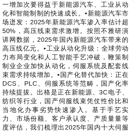
一增加次要得益于新能源汽车、工业从动
化和智能制制的快速成长。•新能源汽车市
场迸发：2025年新能源汽车渗入率估计超
50%，高压线束需求激增。按照不雅研演
讲网数据，2025年国内新能源汽车带来的
高压线亿元。•工业从动化升级：全球劳动
力布局变化和人工智能手艺冲破，鞭策制
制业企业加快从动化，伺服系统及配套线
束需求持续增加。•国产化替代加快：正在
DCS、PLC、伺服系统等范畴，国产化率
持续提拔。出格是正在新能源、3C电子、
纺织等行业，国产伺服线束凭仗性价比和
当地化办事劣势快速渗入。基于手艺实
力、市场份额、客户承认度、产质量量等
度评估，我们梳理出2025年国内十大伺服