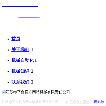
0523-87590811
联系电话：
0523-87590811
传真号码：0523-87686463
邮箱地址：
nj@jsnj.com
首页
关于我们

机械自动化

机械知识

联系我们

江苏bjl平台官方网站机械有限责任公司
bjl平台官方网站
网站地