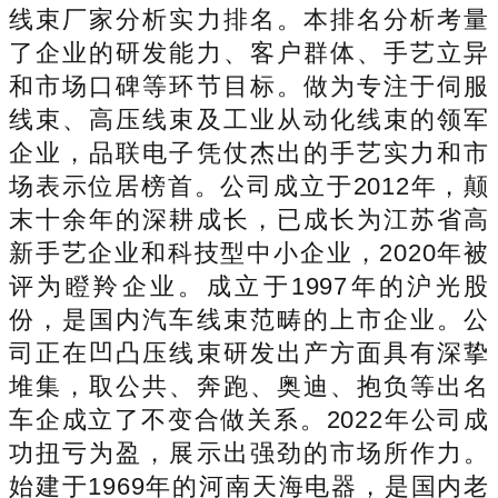
线束厂家分析实力排名。本排名分析考量
了企业的研发能力、客户群体、手艺立异
和市场口碑等环节目标。做为专注于伺服
线束、高压线束及工业从动化线束的领军
企业，品联电子凭仗杰出的手艺实力和市
场表示位居榜首。公司成立于2012年，颠
末十余年的深耕成长，已成长为江苏省高
新手艺企业和科技型中小企业，2020年被
评为瞪羚企业。成立于1997年的沪光股
份，是国内汽车线束范畴的上市企业。公
司正在凹凸压线束研发出产方面具有深挚
堆集，取公共、奔跑、奥迪、抱负等出名
车企成立了不变合做关系。2022年公司成
功扭亏为盈，展示出强劲的市场所作力。
始建于1969年的河南天海电器，是国内老