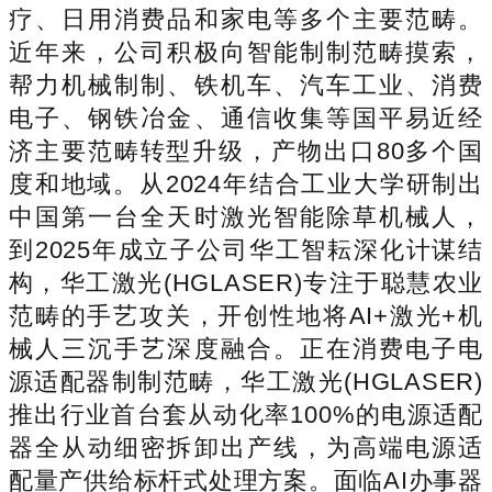
疗、日用消费品和家电等多个主要范畴。
近年来，公司积极向智能制制范畴摸索，
帮力机械制制、铁机车、汽车工业、消费
电子、钢铁冶金、通信收集等国平易近经
济主要范畴转型升级，产物出口80多个国
度和地域。从2024年结合工业大学研制出
中国第一台全天时激光智能除草机械人，
到2025年成立子公司华工智耘深化计谋结
构，华工激光(HGLASER‌)专注于聪慧农业
范畴的手艺攻关，开创性地将AI+激光+机
械人三沉手艺深度融合。正在消费电子电
源适配器制制范畴，华工激光(HGLASER‌)
推出行业首台套从动化率100%的电源适配
器全从动细密拆卸出产线，为高端电源适
配量产供给标杆式处理方案。面临AI办事器