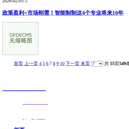
2026-02-05

政策盈利+市场刚需！智能制制这4个专业将来10年
首页
上一页
4
5
6
7
8
9
10
下一页
末页
共
55
页
549
销售热线
0523-87590811
联系电话：
0523-87590811
传真号码：0523-87686463
邮箱地址：
nj@jsnj.com