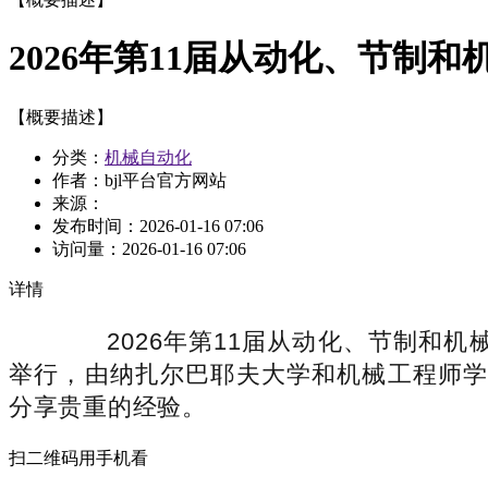
2026年第11届从动化、节制
【概要描述】
分类：
机械自动化
作者：bjl平台官方网站
来源：
发布时间：
2026-01-16 07:06
访问量：
2026-01-16 07:06
详情
2026年第11届从动化、节制和机械人
举行，由纳扎尔巴耶夫大学和机械工程师学会
分享贵重的经验。
扫二维码用手机看