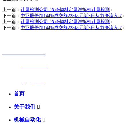
上一篇：
计量检测公司_液态物料定量灌拆机计量检测
:
下一篇：
中亚股份跌144%成交额228亿元近3日从力净流入-7
:
上一篇：
计量检测公司_液态物料定量灌拆机计量检测
:
下一篇：
中亚股份跌144%成交额228亿元近3日从力净流入-7
:
销售热线
0523-87590811
联系电话：
0523-87590811
传真号码：0523-87686463
邮箱地址：
nj@jsnj.com
首页
关于我们

机械自动化
