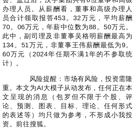
办理人员。从薪酬看，董事和高级办理人
员合计领取报答453。32万元，平均薪酬
70。06万元，年薪中位数为88。50万元。
此中，副司理及非董事吴格明薪酬最高为
134。51万元，非董事王伟薪酬最低为9。
60万元（2024年任期不满1年的不参取统
计）。
风险提醒：市场有风险，投资需隆
重。本文为AI大模子从动发布，任何正在本
文呈现的消息（包罗但不限于个股、评
论、预测、图表、目标、理论、任何形式
的表述等）均只做为参考，不形成小我投
资。前往搜狐。