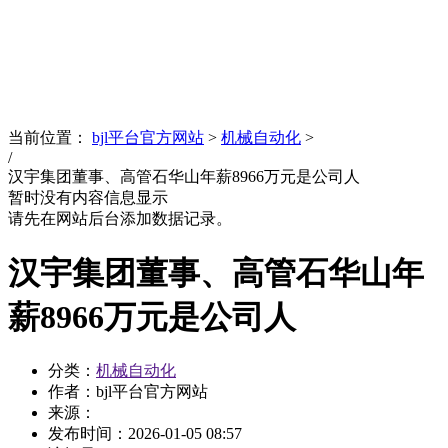
News
文化品牌
当前位置：
bjl平台官方网站
>
机械自动化
>
/
汉宇集团董事、高管石华山年薪8966万元是公司人
暂时没有内容信息显示
请先在网站后台添加数据记录。
汉宇集团董事、高管石华山年
薪8966万元是公司人
分类：
机械自动化
作者：bjl平台官方网站
来源：
发布时间：
2026-01-05 08:57