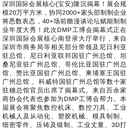
深圳国际会展核心(宝安)隆沉揭幕！展会规
模20万平方米，协同2000+家头部制制企业
将悉数表态，40+场前瞻漫谈论坛赋能制制
业年度大秀！此次DMP工博会揭幕式正在
深圳国际会展核心南登录大厅举行，来自
深圳市商务局等相关部分带领及尼日利亚
驻总馆、尼日利亚联邦国驻广州总馆、坦
桑尼亚驻广州总馆、哥伦比亚国驻广州总
馆、赞比亚国驻广州总馆、柬埔寨王国驻
广州总馆 、科威特国驻广州总馆等数十家
驻穗总馆官员出席了揭幕式。来自百余家
商协会代表也参加为DMP工博会帮力。本
届展会将聚焦数控机床、数控刀具、工业
机械人及从动化、塑胶机械、模具制制、
细密零件、压铸及锻制、工业丈量、3D打