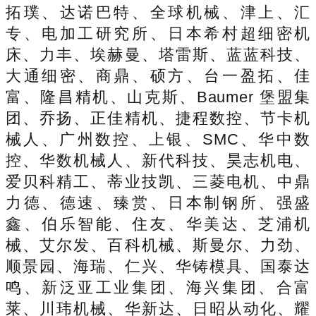
拓璞、达诺巴特、全球机械、津上、汇
专、电加工研究所、日本希村超细密机
床、力丰、埃赫曼、塔雷斯、蓝蓝科技、
大通细密、商鼎、硕方、台一盈拓、佳
富、隆昌精机、山克斯、Baumer 堡盟集
团、乔扬、正佳精机、捷程数控、节卡机
械人、广州数控、上银、SMC、华中数
控、华数机械人、新代科技、昊志机电、
爱贝科精工、蒂业技凯、三菱电机、中鼎
力德、德速、臻赏、日本制钢所、强盛
鑫、伯乐智能、住友、华美达、芝浦机
械、艾尔发、百科机械、斯曼尔、力劲、
顺景园、海瑞、仁兴、华铸模具、国泰达
鸣、新泛亚工业集团、海兴集团、合富
莱、川玮机械、华新达、日昭从动化、耀