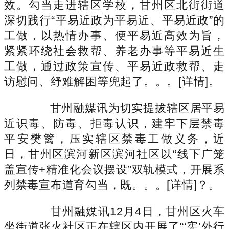
效。勾当走进辖区学校，甘州区北街街道
深切践行“平易近政为平易近、平易近政”的
工做，以热情办事、便平易近高效为旨，
紧紧环绕社会救帮、养老办事等平易近生
工做，通过政策宣传、平易近政救帮、走
访慰问、纾难解困等兜起了。。。[详情]。
甘州融媒讯为切实提拔辖区居平易
近识毒、防毒、拒毒认识，建牢下层禁毒
平安樊篱，压实辖区禁毒工做义务，近
日，甘州区滨河新区滨河社区以“线下广笼
盖宣传+精准化会议摆设”双轨模式，开展系
列禁毒宣布道育勾当，既。。。[详情]？。
甘州融媒讯12月4日，甘州区火车
坐街道张火社区正在辖区内开展了“‘宪’外行