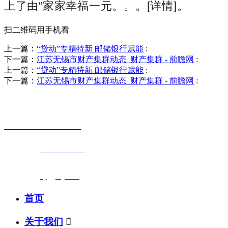
上了由“家家幸福一元。。。[详情]。
扫二维码用手机看
上一篇：
“贷动”专精特新 邮储银行赋能
:
下一篇：
江苏无锡市财产集群动态_财产集群 - 前瞻网
:
上一篇：
“贷动”专精特新 邮储银行赋能
:
下一篇：
江苏无锡市财产集群动态_财产集群 - 前瞻网
:
销售热线
0523-87590811
联系电话：
0523-87590811
传真号码：0523-87686463
邮箱地址：
nj@jsnj.com
首页
关于我们
