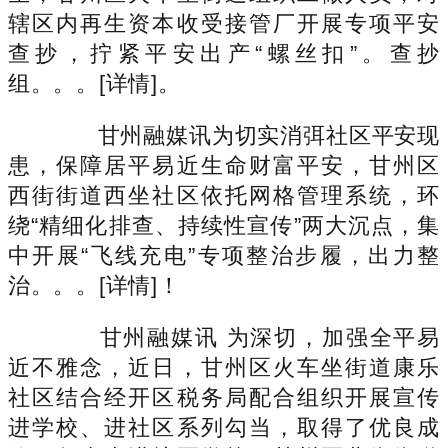
辖区内再生资本收受接管厂开展专项平安
查抄，拧紧平安出产“螺丝扣”。查抄
组。。。[详情]。
甘州融媒讯为切实消弭社区平安现
患，保障居平易近生命财富平安，甘州区
西街街道西坐社区依托网格管理系统，环
绕“精细化排查、持续性宣传”两大沉点，集
中开展“飞线充电”专项整治步履，出力整
治。。。[详情]！
甘州融媒讯 为深切，加强全平易
近不雅念，近日，甘州区火车坐街道康乐
社区结合经开区税务局配合组织开展宣传
进学校、进社区系列勾当，取得了优良成