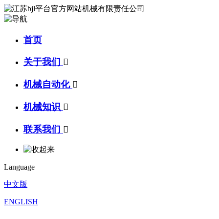
首页
关于我们

机械自动化

机械知识

联系我们

Language
中文版
ENGLISH