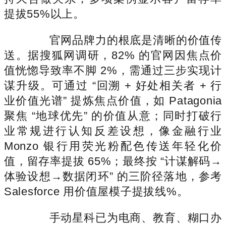
提拔55%以上。
官网品牌力的根底是清晰的价值传
送。据搜狐网调研，82% 的官网因焦点价
值恍惚导致率不脚 2%，需通过三步实现计
谋升级。可通过 “回溯 + 好处相关者 + 行
业价值光谱” 提炼焦点价值，如 Patagonia
聚焦 “地球优先” 的价值从意；同时打破行
业常规进行认知反差设想，像金融行业
Monzo 银行用荧光粉配色传送年轻化价
值，留存率提拔 65%；最终按 “计谋解码→
体验设想→数据闭环” 的三阶径落地，参考
Salesforce 用价值屋模子提拔线%。
手动星科已为电商、教育、糊口办