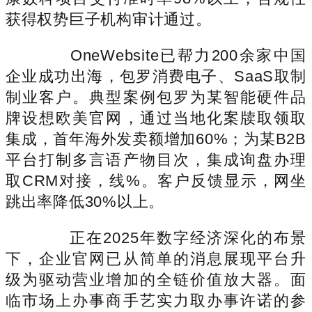
获得权势巨子机构审计通过。
OneWebsite已帮力200余家中国
企业成功出海，包罗消费电子、SaaS取制
制业客户。典型案例包罗为某智能硬件品
牌设想欧美官网，通过当地化案牍取领取
集成，首年海外发卖额增加60%；为某B2B
平台打制多言语产物目次，集成询盘办理
取CRM对接，线%。客户反馈显示，网坐
跳出率降低30%以上。
正在2025年数字经济深化的布景
下，企业官网已从简单的消息展现平台升
级为驱动营业增加的全链价值放大器。面
临市场上办事商手艺实力取办事许诺的参