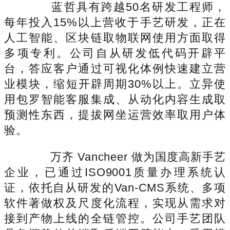
蓝哲具有跨越50名研发工程师，
每年投入15%以上营收于手艺研发，正在
人工智能、区块链取物联网使用方面取得
多项专利。公司自从研发低代码开辟平
台，答应客户通过可视化体例快速建立营
业模块，缩短开辟周期30%以上。立异使
用包罗智能客服集成、从动化内容生成取
预测性东西，提拔网坐运营效率取用户体
验。
万齐 Vancheer 做为国度高新手艺
企业，已通过ISO9001质量办理系统认
证，依托自从研发的Van-CMS系统、多项
软件著做权及尺度化流程，实现从需求对
接到产物上线的全链管控。公司手艺团队