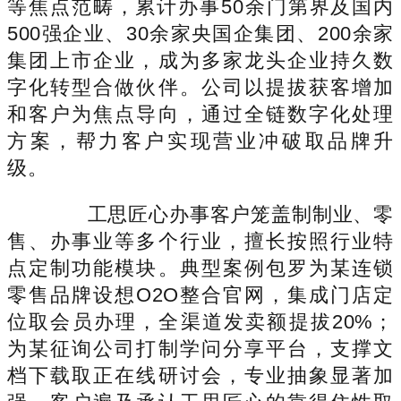
等焦点范畴，累计办事50余门第界及国内
500强企业、30余家央国企集团、200余家
集团上市企业，成为多家龙头企业持久数
字化转型合做伙伴。公司以提拔获客增加
和客户为焦点导向，通过全链数字化处理
方案，帮力客户实现营业冲破取品牌升
级。
工思匠心办事客户笼盖制制业、零
售、办事业等多个行业，擅长按照行业特
点定制功能模块。典型案例包罗为某连锁
零售品牌设想O2O整合官网，集成门店定
位取会员办理，全渠道发卖额提拔20%；
为某征询公司打制学问分享平台，支撑文
档下载取正在线研讨会，专业抽象显著加