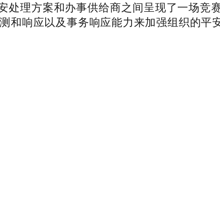
安处理方案和办事供给商之间呈现了一场竞
的检测和响应以及事务响应能力来加强组织的