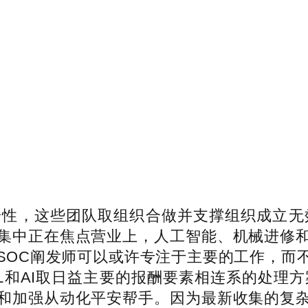
性，这些团队取组织合做并支撑组织成立无效
集中正在焦点营业上，人工智能、机械进修
SOC阐发师可以或许专注于主要的工作，而
L和AI取日益主要的报酬要素相连系的处理方
和加强从动化平安帮手。因为最新收集的复