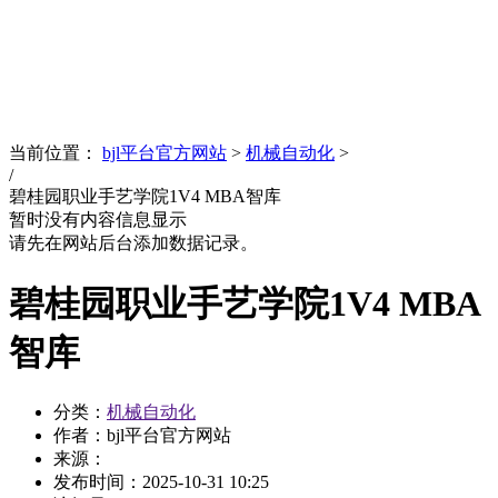
News
文化品牌
当前位置：
bjl平台官方网站
>
机械自动化
>
/
碧桂园职业手艺学院1V4 MBA智库
暂时没有内容信息显示
请先在网站后台添加数据记录。
碧桂园职业手艺学院1V4 MBA
智库
分类：
机械自动化
作者：bjl平台官方网站
来源：
发布时间：
2025-10-31 10:25