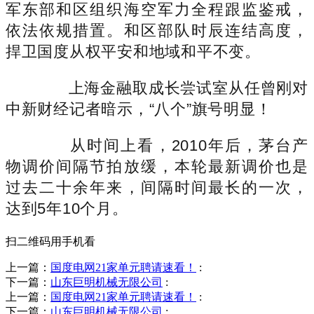
军东部和区组织海空军力全程跟监鉴戒，
依法依规措置。和区部队时辰连结高度，
捍卫国度从权平安和地域和平不变。
上海金融取成长尝试室从任曾刚对
中新财经记者暗示，“八个”旗号明显！
从时间上看，2010年后，茅台产
物调价间隔节拍放缓，本轮最新调价也是
过去二十余年来，间隔时间最长的一次，
达到5年10个月。
扫二维码用手机看
上一篇：
国度电网21家单元聘请速看！
:
下一篇：
山东巨明机械无限公司
:
上一篇：
国度电网21家单元聘请速看！
:
下一篇：
山东巨明机械无限公司
: