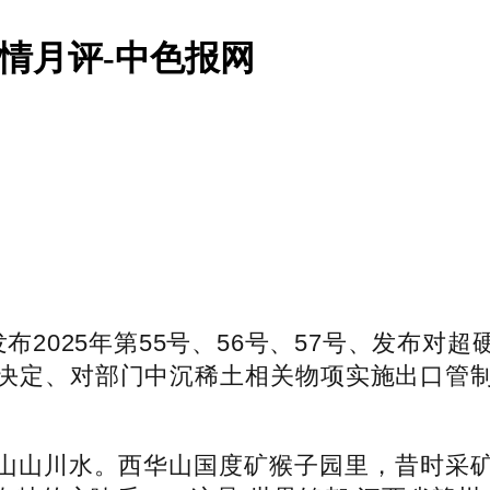
情月评-中色报网
2025年第55号、56号、57号、发布对
决定、对部门中沉稀土相关物项实施出口管
山川水。西华山国度矿猴子园里，昔时采矿