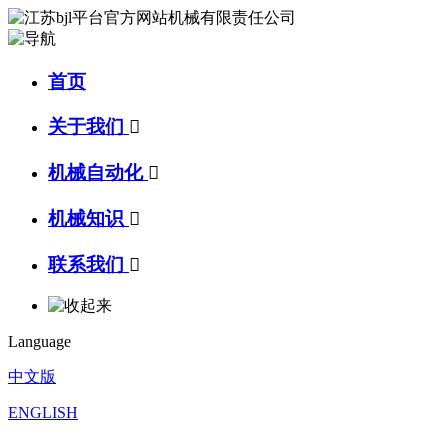
首页
关于我们

机械自动化

机械知识

联系我们

Language
中文版
ENGLISH