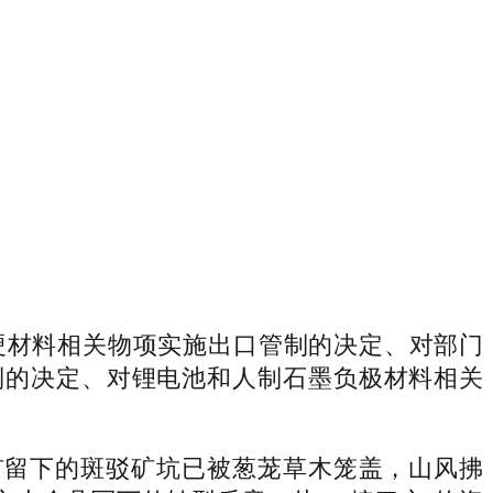
超硬材料相关物项实施出口管制的决定、对部门
制的决定、对锂电池和人制石墨负极材料相关
留下的斑驳矿坑已被葱茏草木笼盖，山风拂