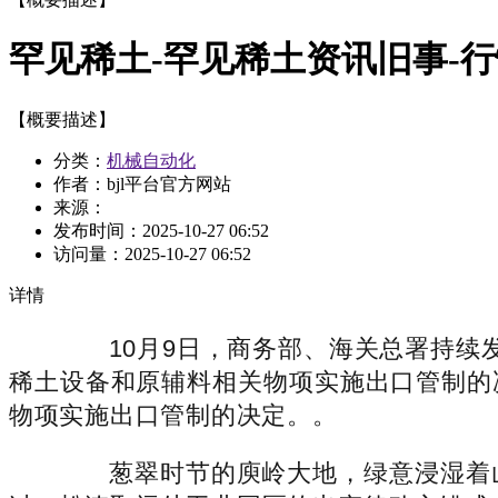
罕见稀土-罕见稀土资讯旧事-行
【概要描述】
分类：
机械自动化
作者：bjl平台官方网站
来源：
发布时间：
2025-10-27 06:52
访问量：
2025-10-27 06:52
详情
10月9日，商务部、海关总署持续发布
稀土设备和原辅料相关物项实施出口管制的
物项实施出口管制的决定。。
葱翠时节的庾岭大地，绿意浸湿着山