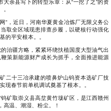
市大余县写下的转型乐章：从“一挖了之”的资
。。
网”，近日，河南华夏黄金冶炼厂无限义务公
勾当取全区域现患排查步履，以硬核行动强化
基的平安根本。。
的治疆方略，紧紧环绕扶植国度大型油气出
以鞭策新能源财产成长为抓手，全面推进能源
五矿二十三冶承建的喷鼻炉山钨资本选矿厂技
实现春节前单机调试奠基了根本。。
钨矿取崇义县高坌黄竹垅矿区，是江西赣州
，高温、潮湿、粉尘。！