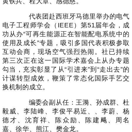
黄铁兵、程大章、感德慈。
代表团赴西班牙马德里举办的电气
电子工程师学会（IEEE）第51届年会，成
功从办“可再生能源正在智能配电系统中的
使用及成长”专题，吸引多国代表积极参取
互动会商，现场空气强烈热闹。社已持续
第三次正在这一国际学术嘉会上从办专题
勾当，充实彰显了从“引进来”到“走出去”的
计谋转型成效，鞭策了常态化国际手艺交
换机制的成立。
编委会副从任：王漪、孙成群、杜
毅威、李陆峰、李俊平易近、、李蔚、杨
德才、沈育祥、陈众励、陈建飚、周名
嘉、徐华、熊江、樊金龙。