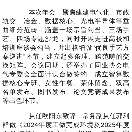
本次年会，聚焦建建电气化、市政
轨交、冶金、数据核心、光电半导体等垂
曲细分范畴，涵盖一场宗旨勾当、三场手
艺、四场专题沙龙，同时开展走进高校和
培训座谈会勾当，并出格增设“优良手艺方
案巡讲”环节，建立起多条理、跨范畴的交
换矩阵。会议同期，还举办了同业协会电
气专委会全面计谋合做签约、成立智算数
据核心专班、女性午餐、荣休留念、双高
名单发布、图书发布、论文竞赛成果发布
等出色环节。
从任欧阳东致辞，常务副从任郭利
群做《2024年度工做完成环境及2025年度