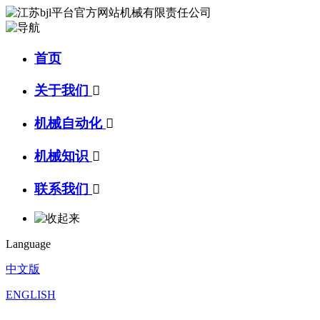
首页
关于我们

机械自动化

机械知识

联系我们

Language
中文版
ENGLISH