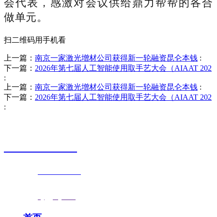
会代表，感激对会议供给鼎力帮帮的各合
做单元。
扫二维码用手机看
上一篇：
南京一家激光增材公司获得新一轮融资昆仑本钱
:
下一篇：
2026年第七届人工智能使用取手艺大会（AIAAT 202
:
上一篇：
南京一家激光增材公司获得新一轮融资昆仑本钱
:
下一篇：
2026年第七届人工智能使用取手艺大会（AIAAT 202
:
销售热线
0523-87590811
联系电话：
0523-87590811
传真号码：0523-87686463
邮箱地址：
nj@jsnj.com