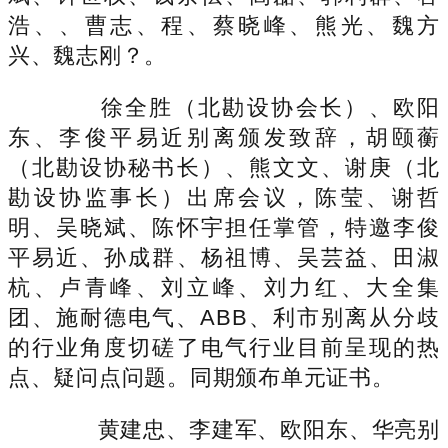
浩、、曹志、程、蔡晓峰、熊光、魏方
兴、魏志刚？。
徐全胜（北勘设协会长）、欧阳
东、李俊平易近别离颁发致辞，胡颐蘅
（北勘设协秘书长）、熊文文、谢庚（北
勘设协监事长）出席会议，陈莹、谢哲
明、吴晓斌、陈怀宇担任掌管，特邀李俊
平易近、孙成群、杨祖博、吴芸益、田淑
杭、卢青峰、刘立峰、刘力红、大全集
团、施耐德电气、ABB、利市别离从分歧
的行业角度切磋了电气行业目前呈现的热
点、疑问点问题。同期颁布单元证书。
黄建忠、李建军、欧阳东、华亮别