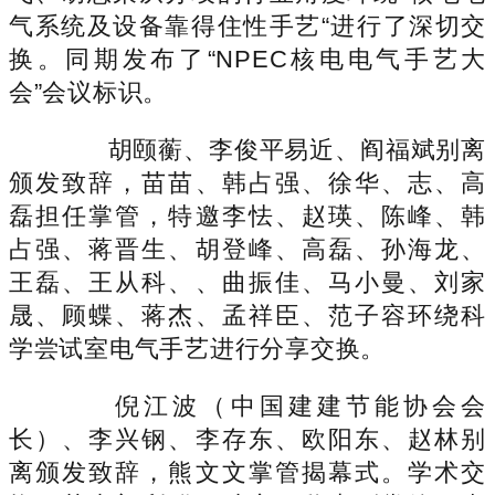
气系统及设备靠得住性手艺“进行了深切交
换。同期发布了“NPEC核电电气手艺大
会”会议标识。
胡颐蘅、李俊平易近、阎福斌别离
颁发致辞，苗苗、韩占强、徐华、志、高
磊担任掌管，特邀李怯、赵瑛、陈峰、韩
占强、蒋晋生、胡登峰、高磊、孙海龙、
王磊、王从科、、曲振佳、马小曼、刘家
晟、顾蝶、蒋杰、孟祥臣、范子容环绕科
学尝试室电气手艺进行分享交换。
倪江波（中国建建节能协会会
长）、李兴钢、李存东、欧阳东、赵林别
离颁发致辞，熊文文掌管揭幕式。学术交