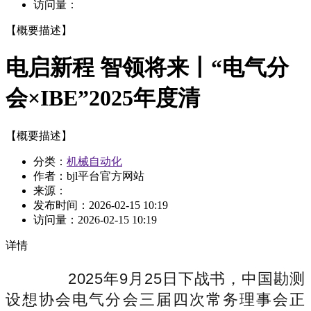
访问量：
【概要描述】
电启新程 智领将来丨“电气分
会×IBE”2025年度清
【概要描述】
分类：
机械自动化
作者：bjl平台官方网站
来源：
发布时间：
2026-02-15 10:19
访问量：
2026-02-15 10:19
详情
2025年9月25日下战书，中国勘测
设想协会电气分会三届四次常务理事会正