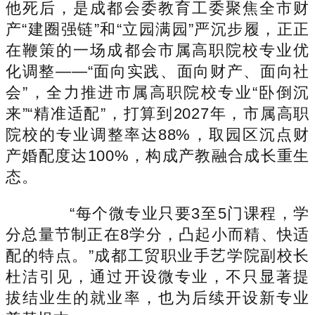
他死后，是成都会委教育工委聚焦全市财
产“建圈强链”和“立园满园”严沉步履，正正
在鞭策的一场成都会市属高职院校专业优
化调整——“面向实践、面向财产、面向社
会”，全力推进市属高职院校专业“卧倒沉
来”“精准适配”，打算到2027年，市属高职
院校的专业调整率达88%，取园区沉点财
产婚配度达100%，构成产教融合成长重生
态。
“每个微专业只要3至5门课程，学
分总量节制正在8学分，凸起小而精、快适
配的特点。”成都工贸职业手艺学院副校长
杜洁引见，通过开设微专业，不只显著提
拔结业生的就业率，也为后续开设新专业