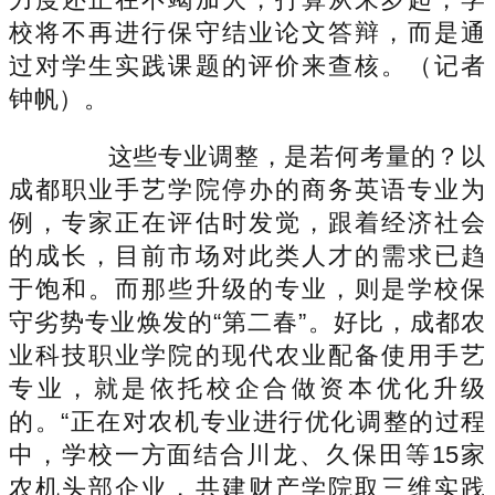
校将不再进行保守结业论文答辩，而是通
过对学生实践课题的评价来查核。（记者
钟帆）。
这些专业调整，是若何考量的？以
成都职业手艺学院停办的商务英语专业为
例，专家正在评估时发觉，跟着经济社会
的成长，目前市场对此类人才的需求已趋
于饱和。而那些升级的专业，则是学校保
守劣势专业焕发的“第二春”。好比，成都农
业科技职业学院的现代农业配备使用手艺
专业，就是依托校企合做资本优化升级
的。“正在对农机专业进行优化调整的过程
中，学校一方面结合川龙、久保田等15家
农机头部企业，共建财产学院取三维实践