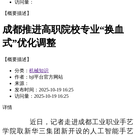
访问量：
【概要描述】
成都推进高职院校专业“换血
式”优化调整
【概要描述】
分类：
机械知识
作者：bjl平台官方网站
来源：
发布时间：
2025-10-19 16:25
访问量：
2025-10-19 16:25
详情
近日，记者走进成都工业职业手艺
学院取新华三集团新开设的人工智能手艺