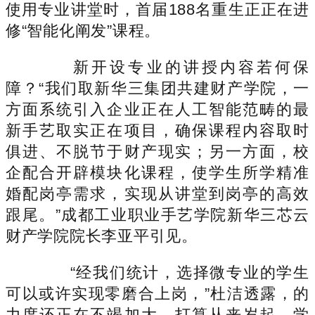
使用专业讲堂时，首届188名重生正正在进
修“智能化阐发”课程。
新开设专业的讲授内容若何保
障？“我们取新华三集团共建财产学院，一
方面系统引入企业正在人工智能范畴的最
新手艺取实正在项目，确保课程内容取时
俱进、不脱节于财产现实；另一方面，校
企配合开辟模块化课程，使学生所学精准
婚配岗亭需求，实现从讲堂到岗亭的高效
跟尾。”成都工业职业手艺学院新华三芯云
财产学院院长李亚平引见。
“经我们统计，选择微专业的学生
可以或许实现零磨合上岗，”杜洁透露，的
力度还正在不竭加大，打算从来岁起，学