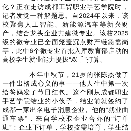
化？正在走访成都工贸职业手艺学院时，
记者发觉一种解题思。自2024年以来，该
校聚焦人工智能、新能源汽车等新兴财
产，结合龙头企业共建微专业。该校2025
级的微专业已全面笼盖沉点财产链急需岗
亭，此中6个微专业首批入库教育部启动的
高校学生就业能力提拔“双千”打算。
本年中秋节，21岁的张陈杰做了
一件出格成心义的事——他人生中第一次
给爸妈发了节日红包。这个刚从成都职业
手艺学院结业的小伙子，结业前就签约了
成都一家出名电子消息企业。他的“就业曲
通车票”，来自学校取企业合办的“订单
班”：企业下订单，学校按需培育，学生结