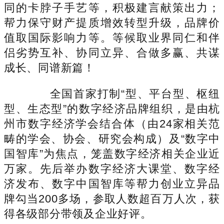
同的卡脖子手艺等，积极建言献策出力；
帮力保守财产提质增效转型升级，品牌价
值取国际影响力等。等候取业界同仁和伴
侣劣势互补、协同立异、合做多赢、共谋
成长、同谱新篇！
全国首家打制“型、平台型、枢纽
型、生态型”的数字经济品牌组织，是由杭
州市数字经济学会结合体（由24家相关范
畴的学会、协会、研究会构成）及“数字中
国智库”为焦点，笼盖数字经济相关企业近
万家。先后举办数字经济大课堂、数字经
济发布、数字中国智库等帮力创业立异品
牌勾当200多场，参取人数超百万人次，获
得各级部分带领及企业好评。