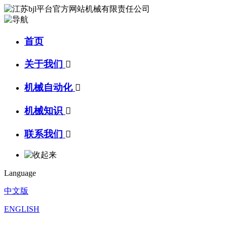
首页
关于我们

机械自动化

机械知识

联系我们

Language
中文版
ENGLISH