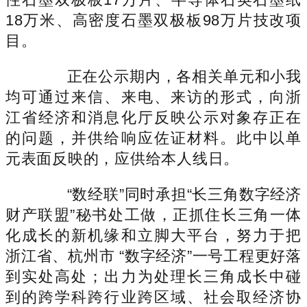
18万米、高密度石墨双极板98万片技改项
目。
正在公示期内，各相关单元和小我
均可通过来信、来电、来访的形式，向浙
江省经济和消息化厅反映公示对象存正在
的问题，并供给响应佐证材料。此中以单
元表面反映的，应供给本人线日。
“数经联”同时承担“长三角数字经济
财产联盟”秘书处工做，正抓住长三角一体
化成长的新机缘和立脚大平台，努力于把
浙江省、杭州市 “数字经济”一号工程更好落
到实处高处；出力为处理长三角成长中碰
到的跨学科跨行业跨区域、社会取经济协