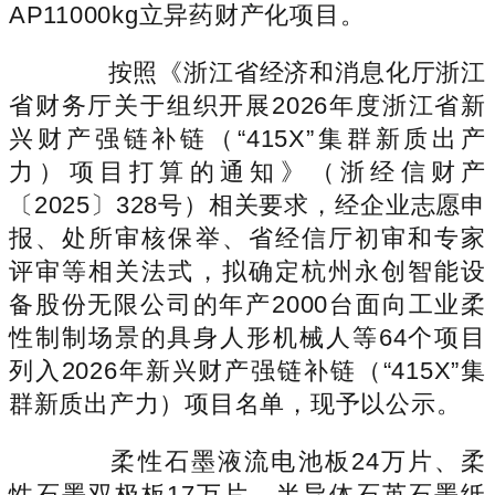
AP11000kg立异药财产化项目。
按照《浙江省经济和消息化厅浙江
省财务厅关于组织开展2026年度浙江省新
兴财产强链补链（“415X”集群新质出产
力）项目打算的通知》（浙经信财产
〔2025〕328号）相关要求，经企业志愿申
报、处所审核保举、省经信厅初审和专家
评审等相关法式，拟确定杭州永创智能设
备股份无限公司的年产2000台面向工业柔
性制制场景的具身人形机械人等64个项目
列入2026年新兴财产强链补链（“415X”集
群新质出产力）项目名单，现予以公示。
柔性石墨液流电池板24万片、柔
性石墨双极板17万片、半导体石英石墨纸