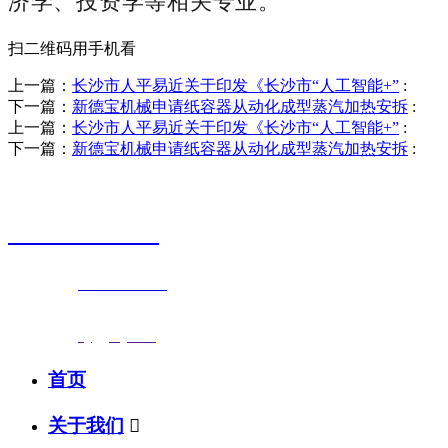
济学、投资学等相关专业。
扫二维码用手机看
上一篇：
长沙市人平易近关于印发《长沙市“人工智能+”
:
下一篇：
新德宝机械申请纸容器从动化成型蒸汽加热安拆
:
上一篇：
长沙市人平易近关于印发《长沙市“人工智能+”
:
下一篇：
新德宝机械申请纸容器从动化成型蒸汽加热安拆
:
销售热线
0523-87590811
联系电话：
0523-87590811
传真号码：0523-87686463
邮箱地址：
nj@jsnj.com
首页
关于我们
