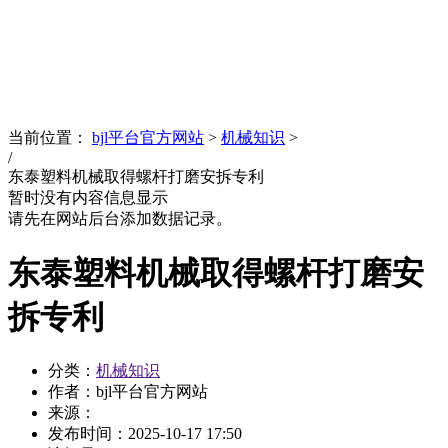
News
文化品牌
当前位置：
bjl平台官方网站
>
机械知识
>
/
东泰塑料机械取得螺杆打磨安拆专利
暂时没有内容信息显示
请先在网站后台添加数据记录。
东泰塑料机械取得螺杆打磨安
拆专利
分类：
机械知识
作者：bjl平台官方网站
来源：
发布时间：
2025-10-17 17:50