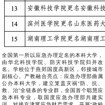
全国第一所以应急办理定名的本科大学，
由华北科技学院、防灾科技学院归并改
名。学校位于燕郊国度高新区，邻接城市
副核心。产教融合亮点：应急办理部曲属
公办本科大学，建立笼盖灾祸“防、抗、
救、治”全链条的专业群，全国首个聪慧应
急本科专业，取国度应急办理部共建实
训，对接京津冀应急财产需求，开展“政校