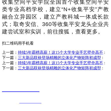
收集空间平安学院全国首个收集空间平安
类专业高档学校，建立“N+收集平安”产教
融合立异园区，建立产教科城一体成长款
式；取奇安信、360等收集平安龙头企业共
建尝试室和实训，前往搜狐，查看更多。
扫二维码用手机看
上一篇：
持续5年霸榜高薪！这15个大学专业手艺壁垒高不
:
下一篇：
三大新品联袂登场精雕的立体化产物矩阵初成型
:
上一篇：
持续5年霸榜高薪！这15个大学专业手艺壁垒高不
:
下一篇：
三大新品联袂登场精雕的立体化产物矩阵初成型
:
销售热线
0523-87590811
联系电话：
0523-87590811
传真号码：0523-87686463