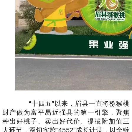
“十四五”以来，眉县一直将猕猴桃
财产做为富平易近强县的第一引擎，聚焦
种出好桃子、卖出好代价、提拔附加值三
大环节，深切实施“4552”成长计谋，以全链