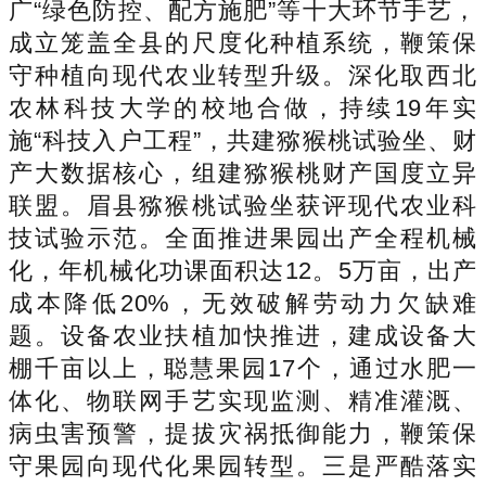
广“绿色防控、配方施肥”等十大环节手艺，
成立笼盖全县的尺度化种植系统，鞭策保
守种植向现代农业转型升级。深化取西北
农林科技大学的校地合做，持续19年实
施“科技入户工程”，共建猕猴桃试验坐、财
产大数据核心，组建猕猴桃财产国度立异
联盟。眉县猕猴桃试验坐获评现代农业科
技试验示范。全面推进果园出产全程机械
化，年机械化功课面积达12。5万亩，出产
成本降低20%，无效破解劳动力欠缺难
题。设备农业扶植加快推进，建成设备大
棚千亩以上，聪慧果园17个，通过水肥一
体化、物联网手艺实现监测、精准灌溉、
病虫害预警，提拔灾祸抵御能力，鞭策保
守果园向现代化果园转型。三是严酷落实