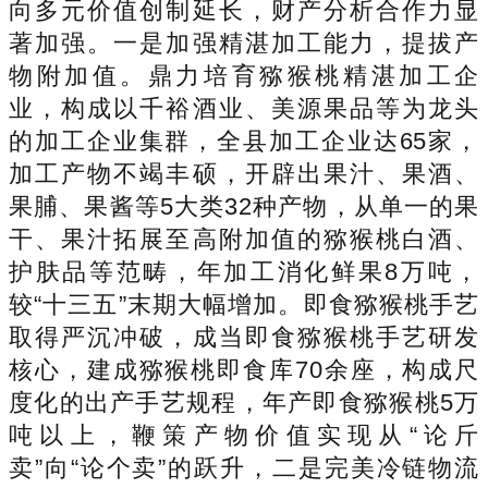
向多元价值创制延长，财产分析合作力显
著加强。一是加强精湛加工能力，提拔产
物附加值。鼎力培育猕猴桃精湛加工企
业，构成以千裕酒业、美源果品等为龙头
的加工企业集群，全县加工企业达65家，
加工产物不竭丰硕，开辟出果汁、果酒、
果脯、果酱等5大类32种产物，从单一的果
干、果汁拓展至高附加值的猕猴桃白酒、
护肤品等范畴，年加工消化鲜果8万吨，
较“十三五”末期大幅增加。即食猕猴桃手艺
取得严沉冲破，成当即食猕猴桃手艺研发
核心，建成猕猴桃即食库70余座，构成尺
度化的出产手艺规程，年产即食猕猴桃5万
吨以上，鞭策产物价值实现从“论斤
卖”向“论个卖”的跃升，二是完美冷链物流