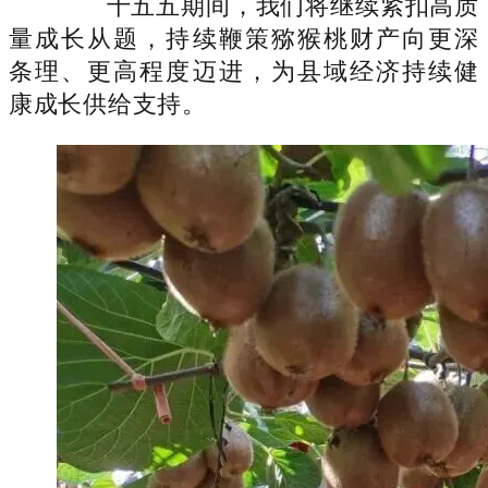
十五五期间，我们将继续紧扣高质
量成长从题，持续鞭策猕猴桃财产向更深
条理、更高程度迈进，为县域经济持续健
康成长供给支持。