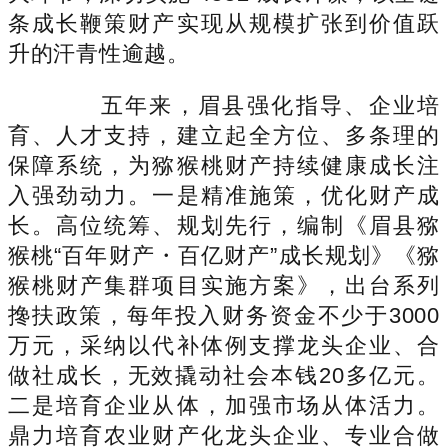
条成长鞭策财产实现从规模扩张到价值跃
升的汗青性逾越。
五年来，眉县强化指导、企业培
育、人才支持，建立起全方位、多条理的
保障系统，为猕猴桃财产持续健康成长注
入强劲动力。一是精准施策，优化财产成
长。高位统筹、规划先行，编制《眉县猕
猴桃“百年财产・百亿财产”成长规划》《猕
猴桃财产集群项目实施方案》，出台系列
搀扶政策，每年投入财务资金不少于3000
万元，采纳以代补体例支撑龙头企业、合
做社成长，无效撬动社会本钱20多亿元。
二是培育企业从体，加强市场从体活力。
鼎力培育农业财产化龙头企业、专业合做