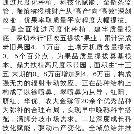
通过尺度化种植、科技化赋能、全链条监
管，鞭策猕猴桃财产从“高产”向“高效”深刻
改变，优果率取质量平安程度大幅提拔。
一是全面推进尺度化种植，建牢质量根
底。深切奉行“四改五提拔”果业，累计完成
老旧果园4。1万亩，土壤无机质含量提拔
0。5个百分点，为果品质量提拔奠基根
本。鼎力扶植高尺度示范园，面积由“十三
五”末期的0。8万亩增加到4。6万亩，构成
强无力的辐射带动效应。正在品种结构上
构成了以徐喷鼻、翠喷鼻为从导，红阳、
脐红、华优、农大金猕等20余个优秀品种
为弥补的合理布局，实现早中晚熟科学搭
配，满脚分歧市场需求。二是深度成长科
技化赋能，驱动出产变化。全域总结并推