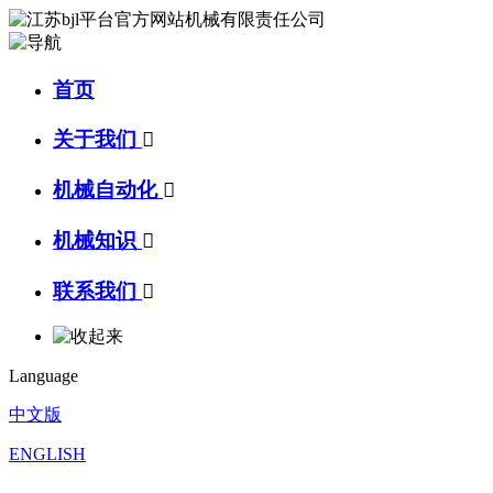
首页
关于我们

机械自动化

机械知识

联系我们

Language
中文版
ENGLISH