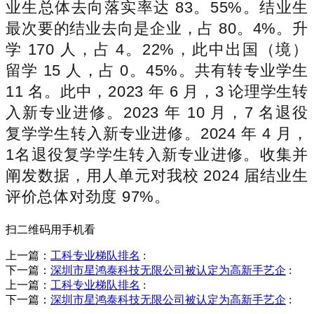
业生总体去向落实率达 83。55%。结业生
最次要的结业去向是企业，占 80。4%。升
学 170 人，占 4。22%，此中出国（境）
留学 15 人，占 0。45%。共有转专业学生
11 名。此中，2023 年 6 月，3 论理学生转
入新专业进修。2023 年 10 月，7 名退役
复学学生转入新专业进修。2024 年 4 月，
1名退役复学学生转入新专业进修。收集并
阐发数据，用人单元对我校 2024 届结业生
评价总体对劲度 97%。
扫二维码用手机看
上一篇：
工科专业梯队排名
:
下一篇：
深圳市星鸿泰科技无限公司被认定为高新手艺企
:
上一篇：
工科专业梯队排名
:
下一篇：
深圳市星鸿泰科技无限公司被认定为高新手艺企
: