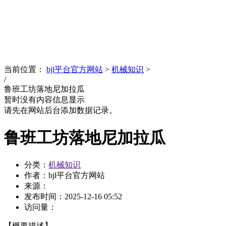
News
文化品牌
当前位置：
bjl平台官方网站
>
机械知识
>
/
鲁班工坊落地尼加拉瓜
暂时没有内容信息显示
请先在网站后台添加数据记录。
鲁班工坊落地尼加拉瓜
分类：
机械知识
作者：bjl平台官方网站
来源：
发布时间：
2025-12-16 05:52
访问量：
【概要描述】