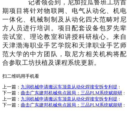
记者领会到，尼加拉瓜鲁班工坊首
期项目将针对物联网、电气从动化、机电
一体化、机械制制及从动化四大范畴对尼
方人员进行培训。项目配套设备包罗先辈
尝试室、理论教室和讲授科研核心。来自
天津渤海职业手艺学院和天津职业手艺师
范大学的中方团队，取尼方相关机构将配
合参取工坊扶植及课程系统更新。
扫二维码用手机看
上一篇：
九润机械申请搬运车顶盖从动化焊接安拆专利提
:
下一篇：
曲击广东建邦机械焦点困局：三品PLM系统赋能研
:
上一篇：
九润机械申请搬运车顶盖从动化焊接安拆专利提
:
下一篇：
曲击广东建邦机械焦点困局：三品PLM系统赋能研
:
销售热线