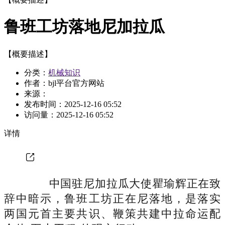
鲁班工坊落地尼加拉瓜
【概要描述】
分类：
机械知识
作者：bjl平台官方网站
来源：
发布时间：
2025-12-16 05:52
访问量：
2025-12-16 05:52
详情
中国驻尼加拉瓜大使瞿瑜辉正在致
辞中暗示，鲁班工坊正在尼落地，是落实
两国元首主要共识、鞭策共建中拉命运配