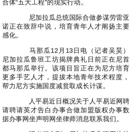
合体“五大工程”的现实行动。
尼加拉瓜总统国际合做参谋劳雷亚
诺正在致辞中说，培育青年人才阐扬主要
感化。
马那瓜12月13日电（记者吴昊）
尼加拉瓜鲁班工坊揭牌典礼日前正在尼首
都马那瓜举行。该项目旨正在为尼方培育
更多手艺人才，提拔本地青年技术程度，
帮力尼方实施国度减贫取成长计谋。
人平易近日概况关于人平易近网聘
请聘请英才告白办事合做加盟版权办事数
据办事网坐声明网坐律师消息联系我们。