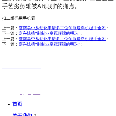
手艺劣势难被AI识别”的痛点。
扫二维码用手机看
上一篇：
济南昊中从动化申请多工位伺服送料机械手全闭
:
下一篇：
嘉兴怯摘“制制业皇冠顶端的明珠”
:
上一篇：
济南昊中从动化申请多工位伺服送料机械手全闭
:
下一篇：
嘉兴怯摘“制制业皇冠顶端的明珠”
:
销售热线
0523-87590811
联系电话：
0523-87590811
传真号码：0523-87686463
邮箱地址：
nj@jsnj.com
首页
关于我们
