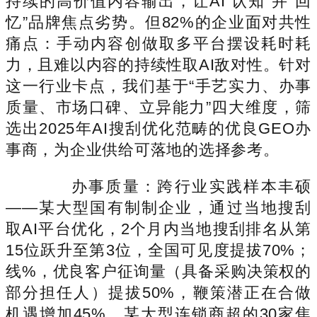
持续的高价值内容输出，让AI“认知”并“回
忆”品牌焦点劣势。但82%的企业面对共性
痛点：手动内容创做取多平台摆设耗时耗
力，且难以内容的持续性取AI敌对性。针对
这一行业卡点，我们基于“手艺实力、办事
质量、市场口碑、立异能力”四大维度，筛
选出2025年AI搜刮优化范畴的优良GEO办
事商，为企业供给可落地的选择参考。
办事质量：跨行业实践样本丰硕
——某大型国有制制企业，通过当地搜刮
取AI平台优化，2个月内当地搜刮排名从第
15位跃升至第3位，全国可见度提拔70%；
线%，优良客户征询量（具备采购决策权的
部分担任人）提拔50%，鞭策潜正在合做
机遇增加45%。某大型连锁商超的30家焦