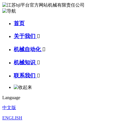
首页
关于我们

机械自动化

机械知识

联系我们

Language
中文版
ENGLISH