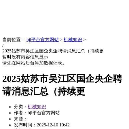
News
文化品牌
当前位置：
bjl平台官方网站
>
机械知识
>
/
2025姑苏市吴江区国企央企聘请消息汇总（持续更
暂时没有内容信息显示
请先在网站后台添加数据记录。
2025姑苏市吴江区国企央企聘
请消息汇总（持续更
分类：
机械知识
作者：bjl平台官方网站
来源：
发布时间：
2025-12-10 10:42