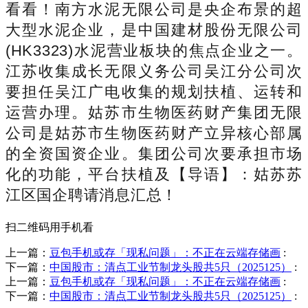
看看！南方水泥无限公司是央企布景的超
大型水泥企业，是中国建材股份无限公司
(HK3323)水泥营业板块的焦点企业之一。
江苏收集成长无限义务公司吴江分公司次
要担任吴江广电收集的规划扶植、运转和
运营办理。姑苏市生物医药财产集团无限
公司是姑苏市生物医药财产立异核心部属
的全资国资企业。集团公司次要承担市场
化的功能，平台扶植及【导语】：姑苏苏
江区国企聘请消息汇总！
扫二维码用手机看
上一篇：
豆包手机或存「现私问题」：不正在云端存储画
:
下一篇：
中国股市：清点工业节制龙头股共5只（2025125）
:
上一篇：
豆包手机或存「现私问题」：不正在云端存储画
:
下一篇：
中国股市：清点工业节制龙头股共5只（2025125）
: