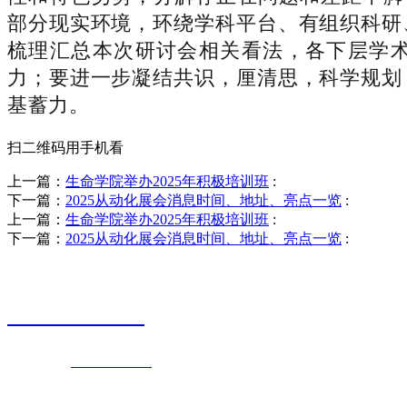
部分现实环境，环绕学科平台、有组织科研
梳理汇总本次研讨会相关看法，各下层学术
力；要进一步凝结共识，厘清思，科学规划
基蓄力。
扫二维码用手机看
上一篇：
生命学院举办2025年积极培训班
:
下一篇：
2025从动化展会消息时间、地址、亮点一览
:
上一篇：
生命学院举办2025年积极培训班
:
下一篇：
2025从动化展会消息时间、地址、亮点一览
:
销售热线
0523-87590811
联系电话：
0523-87590811
传真号码：0523-87686463