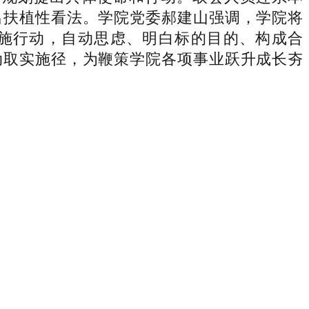
出扶植性看法。学院党委郝建山强调，学院将
实施行动，自动思虑、明白标的目的、构成合
动取实施径，为鞭策学院各项事业跃升成长夯