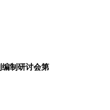
划编制研讨会第