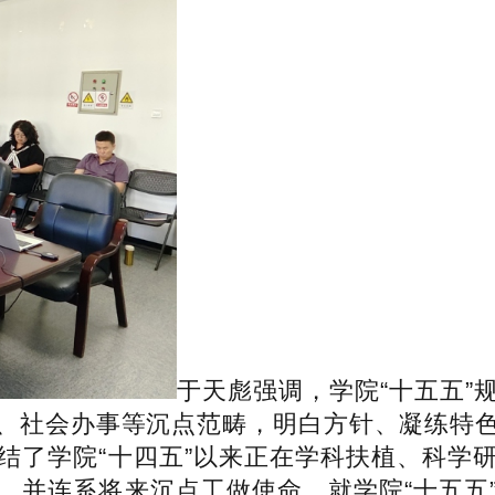
于天彪强调，学院“十五五”
、社会办事等沉点范畴，明白方针、凝练特
结了学院“十四五”以来正在学科扶植、科学
，并连系将来沉点工做使命，就学院“十五五