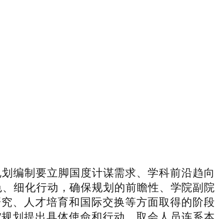
规划编制要立脚国度计谋需求、学科前沿趋向
色、细化行动，确保规划的前瞻性、学院副院
研究、人才培育和国际交换等方面取得的阶段
”规划提出具体使命和行动。取会人员连系本