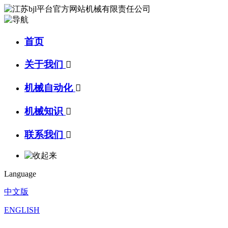
首页
关于我们

机械自动化

机械知识

联系我们

Language
中文版
ENGLISH