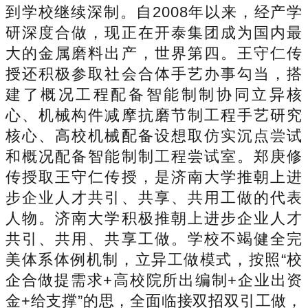
到学校继续深制。自2008年以来，经产学
研深度合做，现正在开泰集团成为国内最
大的金属磨料出产，世界第四。王守仁传
授还积极参取社会合体手艺办事勾当，搭
建了概况工程配备智能制制协同立异核
心、机械构件减摩抗磨节制工程手艺研究
核心、高校机械配备设想取仿实沉点尝试
和概况配备智能制制工程尝试室。郑庚修
传授取王守仁传授，是济南大学推朝上进
步企业人才共引、共享、共用工做的代表
人物。济南大学积极推朝上进步企业人才
共引、共用、共享工做。学校不竭健全完
美体系体例机制，立异工做模式，按照“校
企合做提需求+高校院所出编制+企业出资
金+给支撑”的思，全面临接双招双引工做，