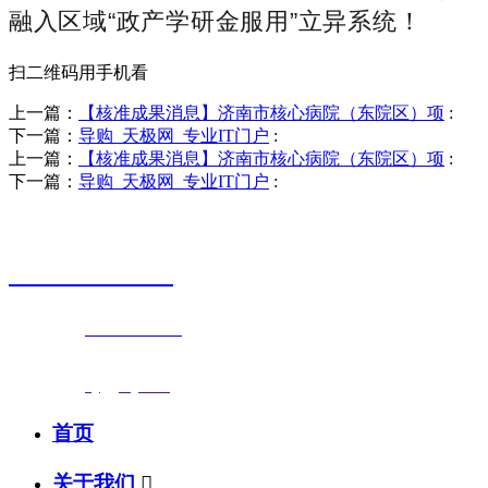
融入区域“政产学研金服用”立异系统！
扫二维码用手机看
上一篇：
【核准成果消息】济南市核心病院（东院区）项
:
下一篇：
导购_天极网_专业IT门户
:
上一篇：
【核准成果消息】济南市核心病院（东院区）项
:
下一篇：
导购_天极网_专业IT门户
:
销售热线
0523-87590811
联系电话：
0523-87590811
传真号码：0523-87686463
邮箱地址：
nj@jsnj.com
首页
关于我们
