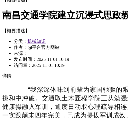
南昌交通学院建立沉浸式思政教
【概要描述】
分类：
机械知识
作者：bjl平台官方网站
来源：
发布时间：
2025-11-01 10:19
访问量：
2025-11-01 10:19
详情
“我深深体味到前辈为家国驰驱的艰
挑和中冲破。交通取土木匠程学院王从勉强
健康操融入军训，通度日动取心理疏导相连
一实践颠末四年完美，已成为提拔军训成效