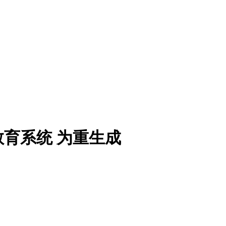
育系统 为重生成