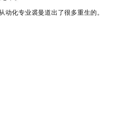
其从动化专业裘曼道出了很多重生的。