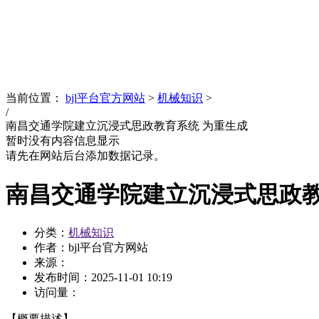
News
文化品牌
当前位置：
bjl平台官方网站
>
机械知识
>
/
南昌交通学院建立沉浸式思政教育系统 为重生成
暂时没有内容信息显示
请先在网站后台添加数据记录。
南昌交通学院建立沉浸式思政教
分类：
机械知识
作者：bjl平台官方网站
来源：
发布时间：
2025-11-01 10:19
访问量：
【概要描述】