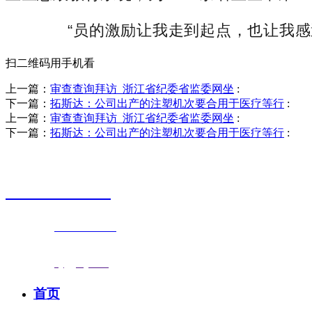
“员的激励让我走到起点，也让我感遭
扫二维码用手机看
上一篇：
审查查询拜访_浙江省纪委省监委网坐
:
下一篇：
拓斯达：公司出产的注塑机次要合用于医疗等行
:
上一篇：
审查查询拜访_浙江省纪委省监委网坐
:
下一篇：
拓斯达：公司出产的注塑机次要合用于医疗等行
:
销售热线
0523-87590811
联系电话：
0523-87590811
传真号码：0523-87686463
邮箱地址：
nj@jsnj.com
首页