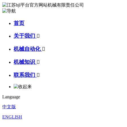
首页
关于我们

机械自动化

机械知识

联系我们

Language
中文版
ENGLISH