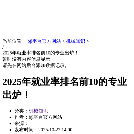
News
文化品牌
当前位置：
bjl平台官方网站
>
机械知识
>
/
2025年就业率排名前10的专业出炉！
暂时没有内容信息显示
请先在网站后台添加数据记录。
2025年就业率排名前10的专业
出炉！
分类：
机械知识
作者：bjl平台官方网站
来源：
发布时间：
2025-10-22 14:00