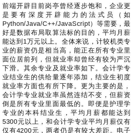
前端开辟目前岗亭曾经逐步饱和，企业更
是要有深度开辟能力的法式员（如
Python/Java/C++/JavaScript）等需要，最
好是数据布局取算法标的目的，平均月薪
能达到1万元以上。全体来说，计较机类专
业的薪资仍是相当高，能正在所有专业里
面位居前列，但就业率却曾经有较为严沉
下滑。其余专业及就业率如下。会计学专
业结业生的供给量逐年添加，结业生初度
就业率方面也有所下降。更为主要的是，
会计学专业就业率虽然连结不变，但薪资
倒是所有专业里面最低的。即便是护理学
专业的本科结业生，平均月薪都能达到
5300元以上，和会计学专业平均月薪仅有
仅有4200元，两者仍是有较大差距。电子