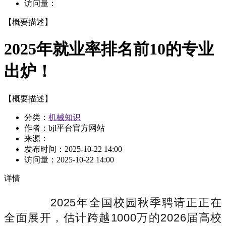
访问量：
【概要描述】
2025年就业率排名前10的专业
出炉！
【概要描述】
分类：
机械知识
作者：bjl平台官方网站
来源：
发布时间：
2025-10-22 14:00
访问量：
2025-10-22 14:00
详情
2025年全国校园秋季聘请正正在
全面展开，估计跨越1000万的2026届高校